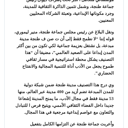
جماعة طنجة، وشمل تثمين الذاكرة الثقافية للمدينة،
وجرد مكوناتها الإبداعية، وتعبئة الشركاء المحليين
المعنيين.
ونقل البلاغ عن رئيس مجلس جماعة طنجة، منير ليموري،
قوله إننا “لا نطمح فقط إلى أن ت صن ف طنجة مدينة
مبدعة، بل نشتغل بعزيمة جماعية لكي تكون من بين أكثر
المدن إبداعا على الصعيد العالمي”، مضيفا أن “هذا
التصنيف يشكل محطة استراتيجية في مسار ثقافي
طموح يجعل من الأدب أداة للتنمية المجالية والانفتاح
الحضاري”.
وي درج هذا التصنيف مدينة طنجة ضمن شبكة دولية
للمدن المبدعة تضم أزيد من 400 مدينة عبر العالم، منها
53 مدينة فقط في مجال الأدب، ما يمنح المدينة إشعاعا
جديدا داخل الفضاء الثقافي الأممي، ويتيح فرص ا للتبادل
والتعاون مع عواصم إبداعية مرجعية في هذا المجال.
وأعربت جماعة طنجة عن التزامها الكامل بتفعيل