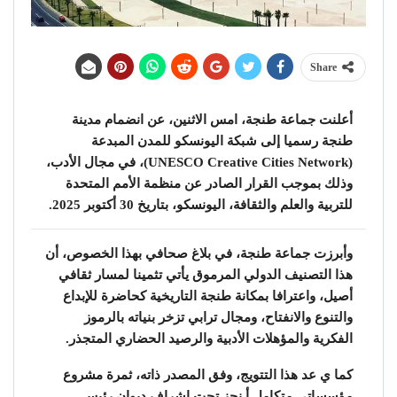
Share
أعلنت جماعة طنجة، امس الاثنين، عن انضمام مدينة
طنجة رسميا إلى شبكة اليونسكو للمدن المبدعة
(UNESCO Creative Cities Network)، في مجال الأدب،
وذلك بموجب القرار الصادر عن منظمة الأمم المتحدة
للتربية والعلم والثقافة، اليونسكو، بتاريخ 30 أكتوبر 2025.
وأبرزت جماعة طنجة، في بلاغ صحافي بهذا الخصوص، أن
هذا التصنيف الدولي المرموق يأتي تثمينا لمسار ثقافي
أصيل، واعترافا بمكانة طنجة التاريخية كحاضرة للإبداع
والتنوع والانفتاح، ومجال ترابي تزخر بنياته بالرموز
الفكرية والمؤهلات الأدبية والرصيد الحضاري المتجذر.
كما ي عد هذا التتويج، وفق المصدر ذاته، ثمرة مشروع
مؤسساتي متكامل أ نجز تحت إشراف ديوان رئيس