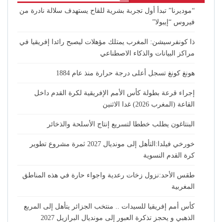
“موديرنا” تبدأ أول تجربة بشرية للقاح يستهدف سلالة نادرة من
فيروس “إيبولا”
ذا كونفرسيشن: المغرب يمتلك مؤهلات ليصبح رائدا إفريقيا في
مراكز البيانات والذكاء الاصطناعي
هونغ كونغ تسجل أعلى درجة حرارة منذ عام 1884
إجراء قرعة بطولة كأس الأمم الإفريقية لكرة القدم داخل
القاعة (المغرب 2026) غدا الاثنين
البنتاغون يطلب خططا لتسريع إنتاج الأسلحة والذخائر
خورخي فيلدا:التأهل إلى مونديال 2027 ثمرة مشروع تطوير
كرة القدم النسوية
طقس الأحد:نزول زخات رعدية واجواء حارة في هذه المناطق
المغربية
كأس أمم إفريقيا للسيدات .. منتخب الجزائر يتأهل إلى المربع
الذهبي و يحجز تذكرة العبور إلى مونديال البرازيل 2027