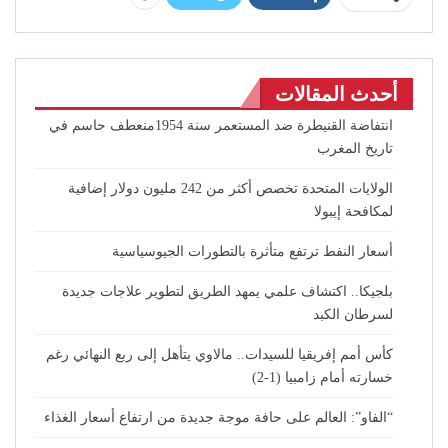
أحدث المقالات
انتفاضة القنيطرة ضد المستعمر سنة 1954منعطف حاسم في
تاريخ المغرب
الولايات المتحدة تخصص أكثر من 242 مليون دولار إضافية
لمكافحة إيبولا
أسعار النفط ترتفع متأثرة بالتطورات الجيوسياسية
بلجيكا.. اكتشاف علمي يمهد الطريق لتطوير علاجات جديدة
لسرطان الكبد
كأس أمم إفريقيا للسيدات.. مالاوي يتأهل إلى ربع النهائي رغم
خسارته أمام زامبيا (1-2)
“الفاو”: العالم على حافة موجة جديدة من ارتفاع أسعار الغذاء