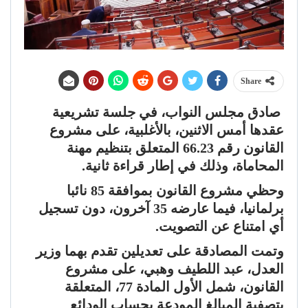
Share
صادق مجلس النواب، في جلسة تشريعية
عقدها أمس الاثنين، بالأغلبية، على مشروع
القانون رقم 66.23 المتعلق بتنظيم مهنة
المحاماة، وذلك في إطار قراءة ثانية.
وحظي مشروع القانون بموافقة 85 نائبا
برلمانيا، فيما عارضه 35 آخرون، دون تسجيل
أي امتناع عن التصويت.
وتمت المصادقة على تعديلين تقدم بهما وزير
العدل، عبد اللطيف وهبي، على مشروع
القانون، شمل الأول المادة 77، المتعلقة
بتصفية المبالغ المودعة بحساب الودائع