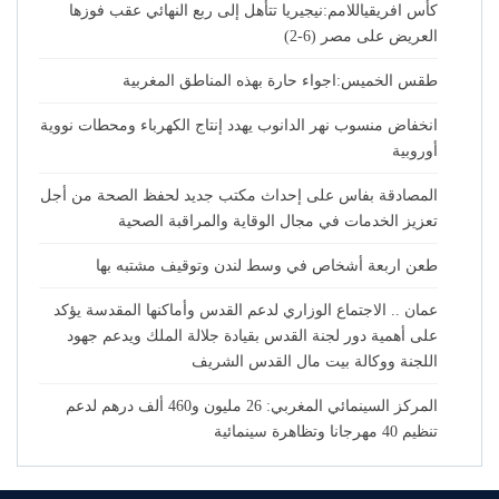
كأس افريقياللامم:نيجيريا تتأهل إلى ربع النهائي عقب فوزها
العريض على مصر (6-2)
طقس الخميس:اجواء حارة بهذه المناطق المغربية
انخفاض منسوب نهر الدانوب يهدد إنتاج الكهرباء ومحطات نووية
أوروبية
المصادقة بفاس على إحداث مكتب جديد لحفظ الصحة من أجل
تعزيز الخدمات في مجال الوقاية والمراقبة الصحية
طعن اربعة أشخاص في وسط لندن وتوقيف مشتبه بها
عمان .. الاجتماع الوزاري لدعم القدس وأماكنها المقدسة يؤكد
على أهمية دور لجنة القدس بقيادة جلالة الملك ويدعم جهود
اللجنة ووكالة بيت مال القدس الشريف
المركز السينمائي المغربي: 26 مليون و460 ألف درهم لدعم
تنظيم 40 مهرجانا وتظاهرة سينمائية