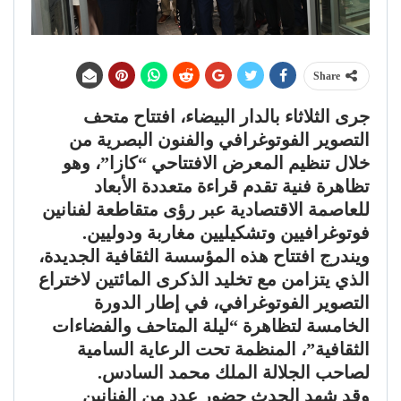
Share
جرى الثلاثاء بالدار البيضاء، افتتاح متحف
التصوير الفوتوغرافي والفنون البصرية من
خلال تنظيم المعرض الافتتاحي “كازا”، وهو
تظاهرة فنية تقدم قراءة متعددة الأبعاد
للعاصمة الاقتصادية عبر رؤى متقاطعة لفنانين
فوتوغرافيين وتشكيليين مغاربة ودوليين.
ويندرج افتتاح هذه المؤسسة الثقافية الجديدة،
الذي يتزامن مع تخليد الذكرى المائتين لاختراع
التصوير الفوتوغرافي، في إطار الدورة
الخامسة لتظاهرة “ليلة المتاحف والفضاءات
الثقافية”، المنظمة تحت الرعاية السامية
لصاحب الجلالة الملك محمد السادس.
وقد شهد الحدث حضور عدد من الفنانين