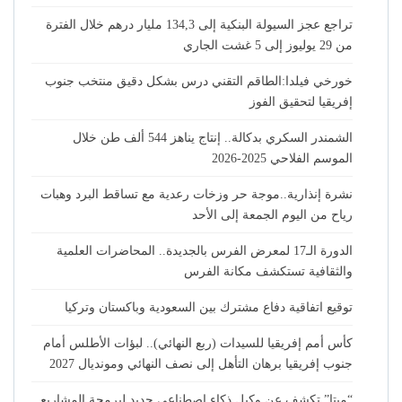
تراجع عجز السيولة البنكية إلى 134,3 مليار درهم خلال الفترة
من 29 يوليوز إلى 5 غشت الجاري
خورخي فيلدا:الطاقم التقني درس بشكل دقيق منتخب جنوب
إفريقيا لتحقيق الفوز
الشمندر السكري بدكالة.. إنتاج يناهز 544 ألف طن خلال
الموسم الفلاحي 2025-2026
نشرة إنذارية..موجة حر وزخات رعدية مع تساقط البرد وهبات
رياح من اليوم الجمعة إلى الأحد
الدورة الـ17 لمعرض الفرس بالجديدة.. المحاضرات العلمية
والثقافية تستكشف مكانة الفرس
توقيع اتفاقية دفاع مشترك بين السعودية وباكستان وتركيا
كأس أمم إفريقيا للسيدات (ربع النهائي).. لبؤات الأطلس أمام
جنوب إفريقيا برهان التأهل إلى نصف النهائي ومونديال 2027
“ميتا” تكشف عن وكيل ذكاء اصطناعي جديد لبرمجة المشاريع