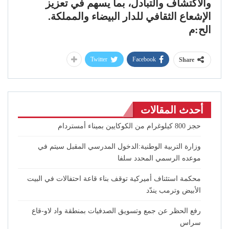
والاكتشاف والتبادل، بما يسهم في تعزيز
الإشعاع الثقافي للدار البيضاء والمملكة.
الح:م
Twitter
Facebook
Share
أحدث المقالات
حجز 800 كيلوغرام من الكوكايين بميناء أمستردام
وزارة التربية الوطنية:الدخول المدرسي المقبل سیتم في
موعده الرسمي المحدد سلفا
محكمة استئناف أميركية توقف بناء قاعة احتفالات في البيت
الأبيض وترمب يندّد
رفع الحظر عن جمع وتسويق الصدفيات بمنطقة واد لاو-قاع
سراس