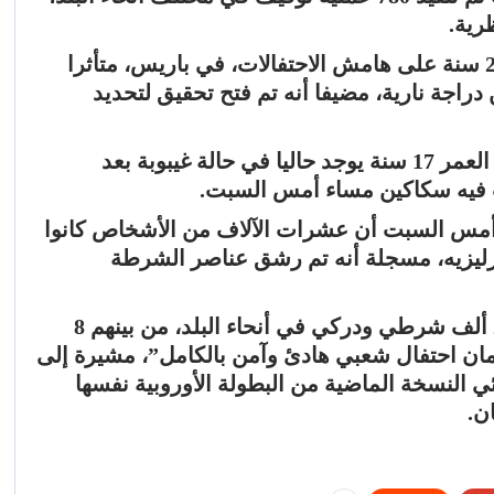
وأشار إلى وفاة شاب يبلغ من العمر 24 سنة على هامش الاحتفالات، في باريس، متأثرا
اجة نارية، مضيفا أنه تم فتح تحقيق لتحديد
كما أفاد الوزير أن شخصا ثانيا يبلغ من العمر 17 سنة يوجد حاليا في حالة غيبوبة بعد
 فيه سكاكين مساء أمس السبت.
أمس السبت أن عشرات الآلاف من الأشخاص كانوا
زليزيه، مسجلة أنه تم رشق عناصر الشرطة
وبحسب الشرطة، فقد تم نشر نحو 22 ألف شرطي ودركي في أنحاء البلد، من بينهم 8
ن احتفال شعبي هادئ وآمن بالكامل”، مشيرة إلى
ط خلال نهائي النسخة الماضية من البطولة الأوروبية نفسها
ن.