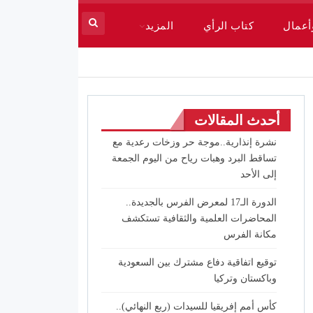
أعمال
كتاب الرأي
المزيد
أحدث المقالات
نشرة إنذارية..موجة حر وزخات رعدية مع
تساقط البرد وهبات رياح من اليوم الجمعة
إلى الأحد
الدورة الـ17 لمعرض الفرس بالجديدة..
المحاضرات العلمية والثقافية تستكشف
مكانة الفرس
توقيع اتفاقية دفاع مشترك بين السعودية
وباكستان وتركيا
كأس أمم إفريقيا للسيدات (ربع النهائي)..