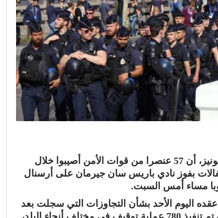
أعلن وزير الداخلية الفرنسي، لوران نونيز، أن 57 عنصرا من قوات الأمن أصيبوا خلال
الات بفوز نادي باريس سان جيرمان على أرسنال
روبا مساء أمس السبت.
عقده اليوم الأحد بشأن التجاوزات التي سجلت بعد
المباراة التي أقيمت في بودابست، أنه تم تنفيذ 780 عملية توقيف في مختلف أنحاء البلد،