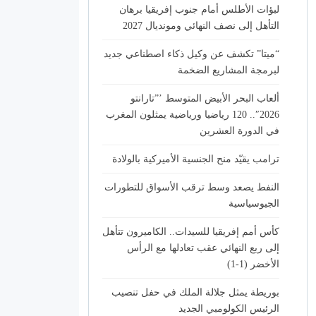
لبؤات الأطلس أمام جنوب إفريقيا برهان
التأهل إلى نصف النهائي ومونديال 2027
“ميتا” تكشف عن وكيل ذكاء اصطناعي جديد
لبرمجة المشاريع الضخمة
ألعاب البحر الأبيض المتوسط ’”تارانتو
2026″.. 120 رياضيا ورياضية يمثلون المغرب
في الدورة العشرين
ترامب يقيّد منح الجنسية الأميركية بالولادة
النفط يصعد وسط ترقب الأسواق للتطورات
الجيوسياسية
كأس أمم إفريقيا للسيدات.. الكاميرون تتأهل
إلى ربع النهائي عقب تعادلها مع الرأس
الأخضر (1-1)
بوريطة يمثل جلالة الملك في حفل تنصيب
الرئيس الكولومبي الجديد