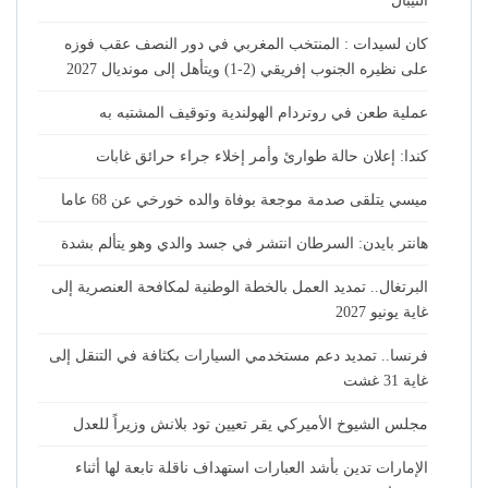
النيبال
كان لسيدات : المنتخب المغربي في دور النصف عقب فوزه
على نظيره الجنوب إفريقي (2-1) ويتأهل إلى مونديال 2027
عملية طعن في روتردام الهولندية وتوقيف المشتبه به
كندا: إعلان حالة طوارئ وأمر إخلاء جراء حرائق غابات
ميسي يتلقى صدمة موجعة بوفاة والده خورخي عن 68 عاما
هانتر بايدن: السرطان انتشر في جسد والدي وهو يتألم بشدة
البرتغال.. تمديد العمل بالخطة الوطنية لمكافحة العنصرية إلى
غاية يونيو 2027
فرنسا.. تمديد دعم مستخدمي السيارات بكثافة في التنقل إلى
غاية 31 غشت
مجلس الشيوخ الأميركي يقر تعيين تود بلانش وزيراً للعدل
الإمارات تدين بأشد العبارات استهداف ناقلة تابعة لها أثناء