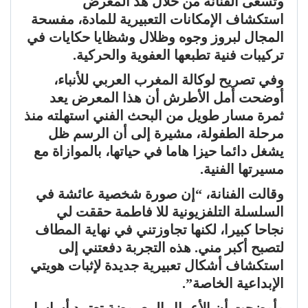
وتسعى الفنانة من خلال هذ المعرض
استكشاف الإمكانات التعبيرية للمادة، مفسحة
المجال لبروز وجوه وظلال وشظايا حكايات في
تركيبات فنية تطبعها العفوية والحركية.
وفي تصريح لوكالة المغرب العربي للأنباء،
أوضحت أمل الأطرش أن هذا المعرض يعد
ثمرة مسار طويل من البحث الفني استهلته منذ
مرحلة الطفولة، مشيرة إلى أن الرسم ظل
يشغل دائما حيزا هاما في حياتها، بالموازاة مع
مسيرتها الفنية.
وقالت الفنانة، “إن صورة شخصية عائشة في
السلسلة التلفزيونية للا فاطمة حققت لي
نجاحا كبيرا، لكنها تجاوزتني في نهاية المطاف
لتصبح أكبر مني. هذه التجربة دفعتني إلى
استكشاف أشكال تعبيرية جديدة لإثبات هويتي
الإبداعية الخاصة”.
وأوضحت أن الأعمال المعروضة تعتمد أساسا