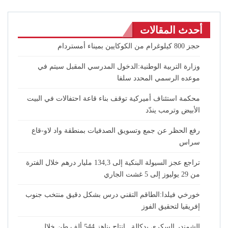
أحدث المقالات
حجز 800 كيلوغرام من الكوكايين بميناء أمستردام
وزارة التربية الوطنية:الدخول المدرسي المقبل سیتم في
موعده الرسمي المحدد سلفا
محكمة استئناف أميركية توقف بناء قاعة احتفالات في البيت
الأبيض وترمب يندّد
رفع الحظر عن جمع وتسويق الصدفيات بمنطقة واد لاو-قاع
سراس
تراجع عجز السيولة البنكية إلى 134,3 مليار درهم خلال الفترة
من 29 يوليوز إلى 5 غشت الجاري
خورخي فيلدا:الطاقم التقني درس بشكل دقيق منتخب جنوب
إفريقيا لتحقيق الفوز
الشمندر السكري بدكالة.. إنتاج يناهز 544 ألف طن خلال