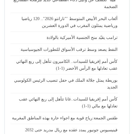
الضخمة
ألعاب البحر الأبيض المتوسط ’”تارانتو 2026″.. 120 رياضيا
ورياضية يمثلون المغرب في الدورة العشرين
ترامب يقيّد منح الجنسية الأميركية بالولادة
النفط يصعد وسط ترقب الأسواق للتطورات الجيوسياسية
كأس أمم إفريقيا للسيدات.. الكاميرون تتأهل إلى ربع النهائي
عقب تعادلها مع الرأس الأخضر (1-1)
بوريطة يمثل جلالة الملك في حفل تنصيب الرئيس الكولومبي
الجديد
كأس أمم إفريقيا للسيدات..غانا تتأهل إلى ربع النهائي عقب
تعادلها مع مالي (1-1)
طقس الجمعة:رياح قوية مع اجواء حارة بهذه المناطق المغربية
فينيسيوس جونيور يمدد عقده مع ريال مدريد حتى 2032