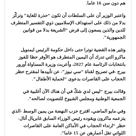
هم دون سن 16 عاما.
واعتبر الوزير أن على السلطات أن تكون “حذرة للغاية” وتركّز
بدلا من ذلك على استهداف الإسلاميين ذوي التفسير المتطرف
للدين والذين يسعون إلى فرض “الشريعة بدلا من قوانين
الجمهورية”.
وتثير هذه القضية توترا حتى داخل حكومة الرئيس ايمنويل
ماكرو التي تدرك أن اليمين المتطرف هو الأوفر حظا للفوز
بانتخابات الرئاسة عام 2027، وأعربت وزيرة المساواة أورور
بيرج -في تصريح لقناة “سي نيوز”- عن تأييدها لمقترح حظر
الحجاب على القاصرات بدعوى “لحماية الأطفال”.
وقالت بيرج “ليس لدي شكّ في أن هناك الآن أغلبية في
الجمعية الوطنية ومجلس الشيوخ للتصويت لصالحه”.
وفي مايو الماضي، اقترح حزب النهضة من يمين الوسط -الذي
يتزعمه ماكرون ويقوده رئيس الوزراء السابق غابريال أتال-
حظر “ارتداء الحجاب في الأماكن العامة على القاصرات
اللواتي تقل أعمارهن عن 15 عاما”.