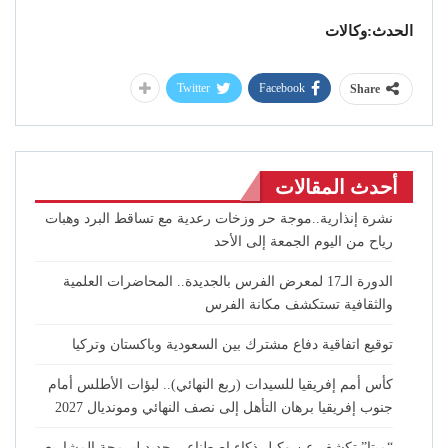
الحدث:وكالات
Twitter
Facebook
Share
أحدث المقالات
نشرة إنذارية..موجة حر وزخات رعدية مع تساقط البرد وهبات
رياح من اليوم الجمعة إلى الأحد
الدورة الـ17 لمعرض الفرس بالجديدة.. المحاضرات العلمية
والثقافية تستكشف مكانة الفرس
توقيع اتفاقية دفاع مشترك بين السعودية وباكستان وتركيا
كأس أمم إفريقيا للسيدات (ربع النهائي).. لبؤات الأطلس أمام
جنوب إفريقيا برهان التأهل إلى نصف النهائي ومونديال 2027
“ميتا” تكشف عن وكيل ذكاء اصطناعي جديد لبرمجة المشاريع