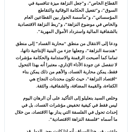
القطاع الخاص”، و”جعل النزاهة ميزة تنافسية في
السوق”، و”تفعيل الحكامة الوقائية والتقاطع
المؤسساتي”، و”مأسسة الحوار بين القطاعين العام
والخاص في موضوع النزاهة”، و”ربط النزاهة الاقتصادية
بالشفافية المالية واسترداد الأموال المهربة”.
ودعا إلى الانتقال من منطق “محاربة الفساد” إلى منطق
“هندسة النزاهة”، وجعلها جزء من البنية الإنتاجية ذاتها،
تماما كما أصبحت الرقمنة والاستدامة والحكامة مؤشرات
لا تنفصل عن جودة الأداء الإداري، معتبرا أنه بهذا التحول
فقط، يمكن محاربة الفساد، والأهم من ذلك يمكن بناء
“اقتصاد النزاهة”، حيث تكون محددات النجاح هي
الكفاءة، والقيمة المضافة، والشفافية، والثقة.
وخلص السيد بنعليلو إلى التأكيد على أن الرهان اليوم
ليس فقط في كيفية تخفيض مؤشرات الفساد، بل في
إحداث تحول في الفلسفة التي يدار بها الاقتصاد، من خلال
ما أسماه “فلسفة النزاهة الاقتصادية”.
واعتبر، في هذا السياق، أنه إذا كانت بعض الدول قد