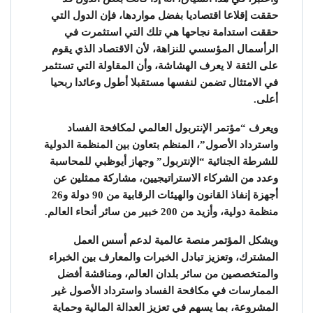
حققت إقلاعا اقتصاديا بفضل مواردها، فإن الدول التي
حققت استدامة نجاحها هي تلك التي استثمرت في
الرأسمال المؤسسي للنزاهة، لأن الاقتصاد الذي يقوم
على الثقة لا يعرف الهشاشة، وأن المقاولة التي تستثمر
في الامتثال تضمن لنفسها مستقبلا أطول وعائدا ربحيا
أعلى.
ويعرف “مؤتمر الإنتربول العالمي لمكافحة الفساد
واسترداد الأصول”، المنظم بتعاون بين المنظمة الدولية
للشرطة الجنائية “الإنتربول” وجهاز أيوظبي للمحاسبة
وعدد من الشركاء الاستراتيجيين، مشاركة ممثلين عن
أجهزة إنفاذ القانون والهيئات الرقابية من 90 دولة و26
منظمة دولية، وأزيد من 200 خبير من سائر أنحاء العالم.
ويشكل المؤتمر منصة عالمية لدعم أسس العمل
المشترك، وتعزيز تبادل الخبرات والمعارف بين الخبراء
والمتخصصين من سائر بلدان العالم، ومناقشة أفضل
الممارسات في مكافحة الفساد واسترداد الأصول غير
المشروعة، بما يسهم في تعزيز العدالة المالية وحماية