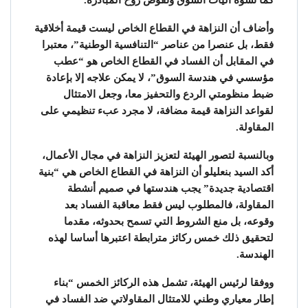
كما تشوه آليات السوق وتقوض روح المبادرة.
وأضاف أن النزاهة في القطاع الخاص ليست قيمة أخلاقية
فقط، بل عنصرا من عناصر “التنافسية الوطنية”، معتبرا
في المقابل أن الفساد في القطاع الخاص هو “عطب
مؤسسي في هندسة السوق”، لا يمكن علاجه إلا بإعادة
ضبط منظومتي الردع والتحفيز معا، وجعل الامتثال
لقواعد النزاهة قيمة مضافة، لا مجرد عبء تنظيمي على
المقاولة.
وبالنسبة لتصور الهيئة لتعزيز النزاهة في مجال الأعمال،
أكد السيد بنعليلو أن النزاهة في القطاع الخاص هي “بنية
اقتصادية جديدة” يجب هندستها في صميم أنشطة
المقاولة، فالمطلوب ليس فقط معاقبة الفساد بعد
وقوعه، بل منع الشروط التي تسمح بحدوثه، مقدما
لتحقيق ذلك خمس ركائز مترابطة اعتبرها أساسا لهذه
الهندسة.
ووفقا لرئيس الهيئة، تشمل هذه الركائز الخمس “بناء
إطار معياري وطني للامتثال المقاولاتي ضد الفساد في