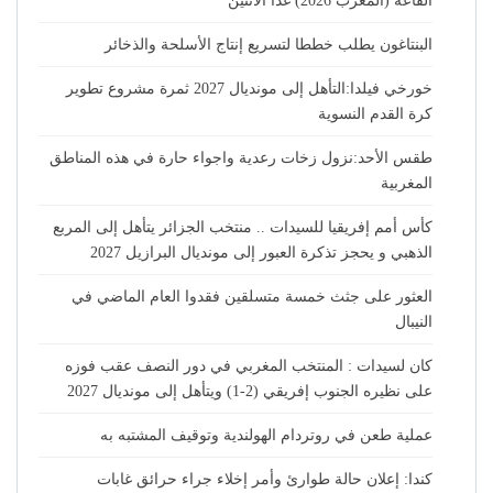
القاعة (المغرب 2026) غدا الاثنين
البنتاغون يطلب خططا لتسريع إنتاج الأسلحة والذخائر
خورخي فيلدا:التأهل إلى مونديال 2027 ثمرة مشروع تطوير
كرة القدم النسوية
طقس الأحد:نزول زخات رعدية واجواء حارة في هذه المناطق
المغربية
كأس أمم إفريقيا للسيدات .. منتخب الجزائر يتأهل إلى المربع
الذهبي و يحجز تذكرة العبور إلى مونديال البرازيل 2027
العثور على جثث خمسة متسلقين فقدوا العام الماضي في
النيبال
كان لسيدات : المنتخب المغربي في دور النصف عقب فوزه
على نظيره الجنوب إفريقي (2-1) ويتأهل إلى مونديال 2027
عملية طعن في روتردام الهولندية وتوقيف المشتبه به
كندا: إعلان حالة طوارئ وأمر إخلاء جراء حرائق غابات