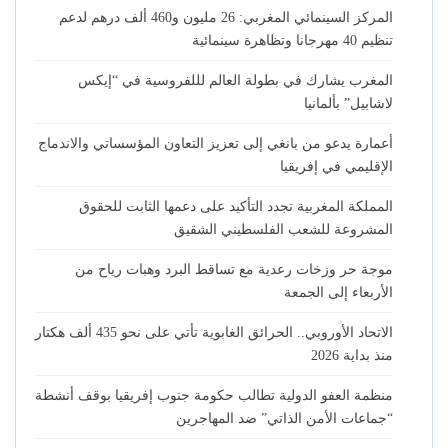
المركز السينمائي المغربي: 26 مليون و460 ألف درهم لدعم
تنظيم 40 مهرجانا وتظاهرة سينمائية
المغرب يشارك في بطولة العالم لللفروسية في “إيكس
لاشابيل” بألمانيا
أعمارة يدعو من بانغي إلى تعزيز التعاون المؤسساتي والاندماج
الإقليمي في إفريقيا
المملكة المغربية تجدد التأكيد على دعمها الثابت للحقوق
المشروعة للشعب الفلسطيني الشقيق
موجة حر وزخات رعدية مع تساقط البرد وهبات رياح من
الأربعاء إلى الجمعة
الاتحاد الأوروبي.. الحرائق الغابوية تأتي على نحو 435 ألف هكتار
منذ بداية 2026
منظمة العفو الدولية تطالب حكومة جنوب إفريقيا بوقف أنشطة
“جماعات الأمن الذاتي” ضد المهاجرين