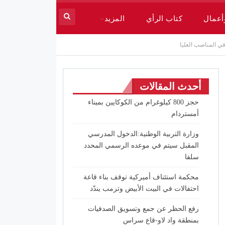
أعمال
كتاب الرأي
المزيد
ي المناصب العليا
أحدث المقالات
حجز 800 كيلوغرام من الكوكايين بميناء
أمستردام
وزارة التربية الوطنية:الدخول المدرسي
المقبل سیتم في موعده الرسمي المحدد
سلفا
محكمة استئناف أميركية توقف بناء قاعة
احتفالات في البيت الأبيض وترمب يندّد
رفع الحظر عن جمع وتسويق الصدفيات
بمنطقة واد لاو-قاع سراس