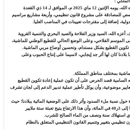
لملكي :
“ترأس صاحب الجلالة الملك محمد السادس، نصره الله، يومه الإثنين 12 ماي 2025 م، الموافق لـ 14 ذي القعدة
يا، خصص للمصادقة على مشروع قانون تنظيمي، وأربعة مشاريع مراسيم
ولية، إضافة إلى مقترحات تعيينات في المناصب العليا.
عزه الله، السيد وزير الفلاحة والصيد البحري والتنمية القروية
على الموسم الفلاحي، وعلى الوضع الحالي للقطيع الوطني للماشية،
دة تكوين القطيع بشكل مستدام، وتحسين أوضاع مربي الماشية.
بلادنا كان لها أثر جد إيجابي، لاسيما على إنتاج الحبوب وعلى
والماشية بمختلف مناطق المملكة.
ته السامية قصد الحرص على أن تكون عملية إعادة تكوين القطيع
عايير موضوعية، وأن يوكل تأطير عملية تدبير الدعم إلى لجان تشرف
ء حول نسبة ملء السدود وأثر ذلك على الوضعية المائية ببلادنا؛ حيث
أبرز السيد الوزير بأن معدل ملء السدود يصل حاليا إلى 3ر40 في المائة، وأن هذا الارتفاع يتيح تعبئة ستة ملايير
وي استهلاك سنة ونصف من الماء الصالح للشرب.
تنظيمي بتغيير وتتميم القانون التنظيمي المتعلق بالنظام