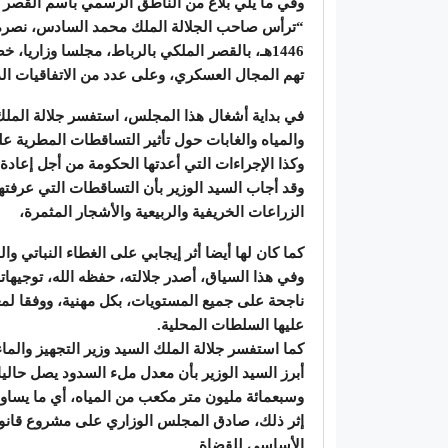
وفي ما يلي بلاغ من الناطق الرسمي باسم القصر ا
1446هـ، بالقصر الملكي بالرباط، مجلسا وزار
تهم المجال العسكري، وعلى عدد من الاتفاقيات الد
في بداية أشغال هذا المجلس، استفسر جلالة الملك، أ
والمياه والغابات حول تأثير التساقطات المطرية 
وكذا الإجراءات التي أعدتها الحكومة من أجل إعا
وقد أجاب السيد الوزير بأن التساقطات التي عرفتها 
الزراعات الخريفية والربيعية والأشجار المثمرة،
كما كان لها أيضا أثر إيجابي على الغطاء النباتي 
وفي هذا السياق، أصدر جلالته، حفظه الله، توجيها
ناجحة على جميع المستويات، بكل مهنية، ووفقا لم
عليها السلطات المحلية.
كما استفسر جلالة الملك السيد وزير التجهيز والما
وسبعمائة مليون متر مكعب من المياه، أي ما يسا
إثر ذلك، صادق المجلس الوزاري على مشروع قانون 
الأساسي للقضاة.