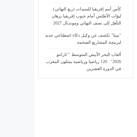
كأس أمم إفريقيا للسيدات (ربع النهائي)..
لبؤات الأطلس أمام جنوب إفريقيا برهان
التأهل إلى نصف النهائي ومونديال 2027
“ميتا” تكشف عن وكيل ذكاء اصطناعي جديد
لبرمجة المشاريع الضخمة
ألعاب البحر الأبيض المتوسط ’”تارانتو
2026″.. 120 رياضيا ورياضية يمثلون المغرب
في الدورة العشرين