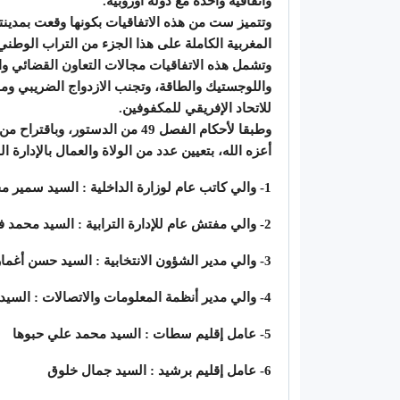
واتفاقية واحدة مع دولة أوروبية.
وتتميز ست من هذه الاتفاقيات بكونها وقعت بمدينت
المغربية الكاملة على هذا الجزء من التراب الوطني
وتشمل هذه الاتفاقيات مجالات التعاون القضائي وال
واللوجستيك والطاقة، وتجنب الازدواج الضريبي ومن
للاتحاد الإفريقي للمكفوفين.
وطبقا لأحكام الفصل 49 من الدستو
أعزه الله، بتعيين عدد من الولاة والعمال بالإدارة ال
1- والي كاتب عام لوزارة الداخلية : السيد سمير محمد تازي
2- والي مفتش عام للإدارة الترابية : السيد محمد فوزي
3- والي مدير الشؤون الانتخابية : السيد حسن أغماري
4- والي مدير أنظمة المعلومات والاتصالات : السيد عبد الحق الحراق
5- عامل إقليم سطات : السيد محمد علي حبوها
6- عامل إقليم برشيد : السيد جمال خلوق