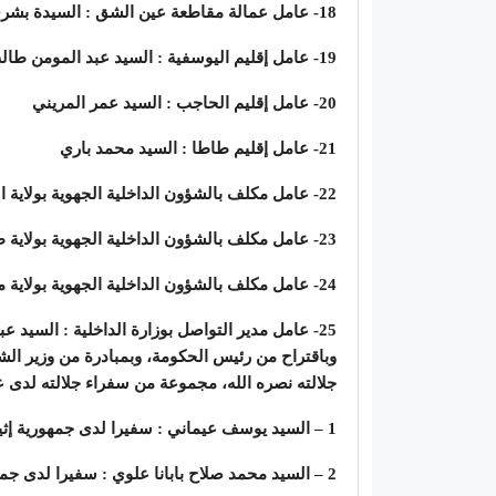
18- عامل عمالة مقاطعة عين الشق : السيدة بشرى برادي
19- عامل إقليم اليوسفية : السيد عبد المومن طالب
20- عامل إقليم الحاجب : السيد عمر المريني
21- عامل إقليم طاطا : السيد محمد باري
22- عامل مكلف بالشؤون الداخلية الجهوية بولاية الرباط – سلا – القنيطرة : السيد يونس الخويلدي
23- عامل مكلف بالشؤون الداخلية الجهوية بولاية طنجة – تطوان – الحسيمة : السيد والعيد المسافر
24- عامل مكلف بالشؤون الداخلية الجهوية بولاية مراكش – آسفي : السيدة حنان الرياحي
25- عامل مدير التواصل بوزارة الداخلية : السيد عبد الله العلوي
وباقتراح من رئيس الحكومة، وبمبادرة من وزير الشؤ
جلالته نصره الله، مجموعة من سفراء جلالته لدى ع
1 – السيد يوسف عيماني : سفيرا لدى جمهورية إثيوبيا الفدرالية الديمقراطية
2 – السيد محمد صلاح بابانا علوي : سفيرا لدى جمهورية غينيا بيساو