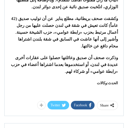
الباب ما زال مفتوحاً أمامك للتقدّم». وبالإضافة إلى منصبها
الوزاري، انتُخبت صديق نائبة عن إحدى دوائر لندن.
وكشفت صحف بريطانية، مطلع يناير عن أن توليب صديق (42
عاماً) كانت تعيش في شقة في لندن حصلت عليها من رجل
أعمال مرتبط بحزب «رابطة عوامي»، حزب الشيخة حسينة.
وأشير إلى أنها عاشت في السابق في شقة بلندن اشتراها
محام دافع عن خالتها.
وذكرت صحف أن صديق وعائلتها حصلوا على عقارات أخرى
عديدة في لندن، أو استخدموها بعدما اشتراها أعضاء في حزب
«رابطة عوامي» أو شركاء لهم.
الحدث:وكالات
Twitter
Facebook
Share