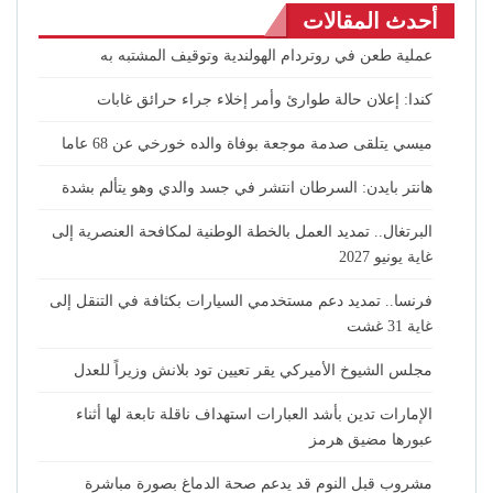
أحدث المقالات
عملية طعن في روتردام الهولندية وتوقيف المشتبه به
كندا: إعلان حالة طوارئ وأمر إخلاء جراء حرائق غابات
ميسي يتلقى صدمة موجعة بوفاة والده خورخي عن 68 عاما
هانتر بايدن: السرطان انتشر في جسد والدي وهو يتألم بشدة
البرتغال.. تمديد العمل بالخطة الوطنية لمكافحة العنصرية إلى
غاية يونيو 2027
فرنسا.. تمديد دعم مستخدمي السيارات بكثافة في التنقل إلى
غاية 31 غشت
مجلس الشيوخ الأميركي يقر تعيين تود بلانش وزيراً للعدل
الإمارات تدين بأشد العبارات استهداف ناقلة تابعة لها أثناء
عبورها مضيق هرمز
مشروب قبل النوم قد يدعم صحة الدماغ بصورة مباشرة