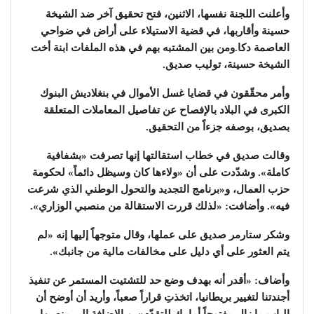
وأعلنت اللجنة نفسها، الاثنين، فتح تحقيق آخر ضد الشيخة
حسينة وأقاربها، في قضية الاستيلاء على أراض في ضواحي
العاصمة دكا.
ومن بين المشتبه بهم في هذه الملفات ابنة أخت
الشيخة حسينة، توليب صديق.
وأمر محقّقون في قضايا غسل الأموال في بنغلاديش البنوك
الكبرى في البلاد بالإفصاح عن تفاصيل المعاملات المتعلقة
بصديق، بوصفه جزءاً من التحقيق.
وقالت صديق في خطاب استقالتها إنها تصرفت «بشفافية
كاملة». وشدّدت على أن «ولاءها كان وسيظل دائماً» لحكومة
حزب العمال، و«برنامج التجديد والتحول الوطني الذي شرعت
فيه». وأضافت: «لذلك قررت الاستقالة من منصبي الوزاري».
وشكر ستارمر صديق على عملها، وقال متوجهاً إليها إنه «لم
يتم العثور على أي دليل على مخالفات مالية من جانبك».
وأضاف: «أقدر أنه بهدف وضع حد للتشتيت المستمر عن تنفيذ
أجندتنا لتغيير بريطانيا، اتخذتِ قراراً صعباً، وأريد أن أوضح أن