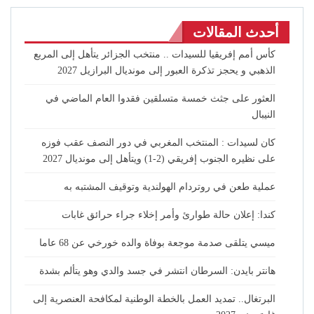
أحدث المقالات
كأس أمم إفريقيا للسيدات .. منتخب الجزائر يتأهل إلى المربع
الذهبي و يحجز تذكرة العبور إلى مونديال البرازيل 2027
العثور على جثث خمسة متسلقين فقدوا العام الماضي في
النيبال
كان لسيدات : المنتخب المغربي في دور النصف عقب فوزه
على نظيره الجنوب إفريقي (2-1) ويتأهل إلى مونديال 2027
عملية طعن في روتردام الهولندية وتوقيف المشتبه به
كندا: إعلان حالة طوارئ وأمر إخلاء جراء حرائق غابات
ميسي يتلقى صدمة موجعة بوفاة والده خورخي عن 68 عاما
هانتر بايدن: السرطان انتشر في جسد والدي وهو يتألم بشدة
البرتغال.. تمديد العمل بالخطة الوطنية لمكافحة العنصرية إلى