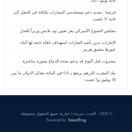
غاية يونيو 2027
فرنسا.. تمديد دعم مستخدمي السيارات بكثافة في التنقل إلى
غاية 31 غشت
مجلس الشيوخ الأميركي يقر تعيين تود بلانش وزيراً للعدل
الإمارات تدين بأشد العبارات استهداف ناقلة تابعة لها أثناء
عبورها مضيق هرمز
مشروب قبل النوم قد يدعم صحة الدماغ بصورة مباشرة
بنك المغرب:الدرهم يرتفع بـ 0,8 في المائة مقابل الدولار ما بين
30 يوليوز و5 غشت
© 2026 - الحدث جريدة ا خبارية جميع الحقوق محفوظة.
Powered by:
SmartProg